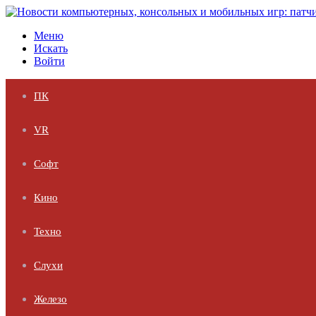
Меню
Искать
Войти
ПК
VR
Софт
Кино
Техно
Слухи
Железо