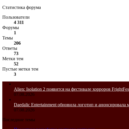
Статистика форума
Пользователи
4 311
Форумы
1
Темы
206
Ответы
73
Метки тем
52
Пустые метки тем
3
Alien: Isolation 2 появится на фестивале хорроров FrightFes
07.08.2026
Daedalic Entertainment обновила логотип и анонсировал
07.08.2026
Последние темы