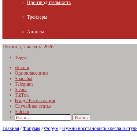
Производительность
Трейлеры
Анонсы
Пятница, 7 августа 2026
Форум
vk.com
Одноклассники
Snapchat
Telegram
Steam
TikTok
Вход / Регистрация
Случайная статья
Sidebar
Искать
Главная
/
Форумы
/
Форум
/
Нужно восстановить кресла и стул