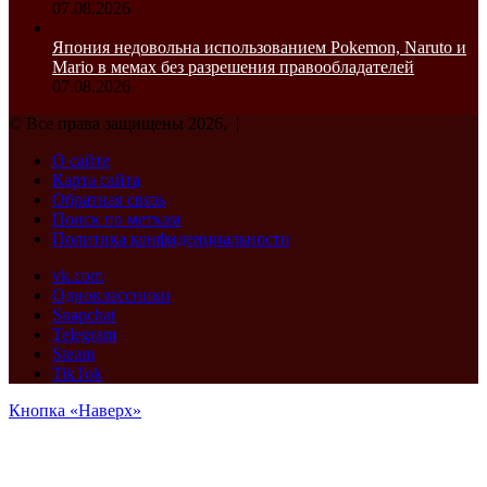
07.08.2026
Япония недовольна использованием Pokemon, Naruto и
Mario в мемах без разрешения правообладателей
07.08.2026
© Все права защищены 2026, |
О сайте
Карта сайта
Обратная связь
Поиск по меткам
Политика конфиденциальности
vk.com
Одноклассники
Snapchat
Telegram
Steam
TikTok
Кнопка «Наверх»