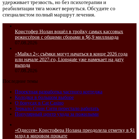
удерживает трезвость, но без психотерапии и
реабилитации тяга может вернуться. Обсудите со
специалистом полный маршрут лечения.
Кристофер Нолан вошёл в тройку самых кассовых
режиссёров с общими сборами в $6,9 миллиарда
07.08.2026
«Майкл 2»: съёмки могут начаться в конце 2026 года
или начале 2027-го, Lionsgate уже намекает на дату
выхода
07.08.2026
Последние темы
Проектная разработка частного коттеджа
Колодки в большом выборе
О бонусах в Cat Casino
Зеркало Спин Сити перестало работать
Популярный центр ухода за пожилыми
«Одиссея» Кристофера Нолана преодолела отметку в $1
млрд в мировом прокате