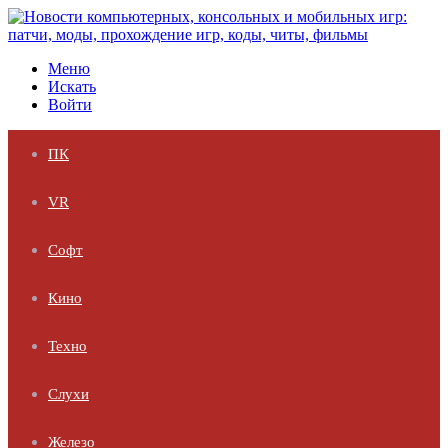
Меню
Искать
Войти
ПК
VR
Софт
Кино
Техно
Слухи
Железо