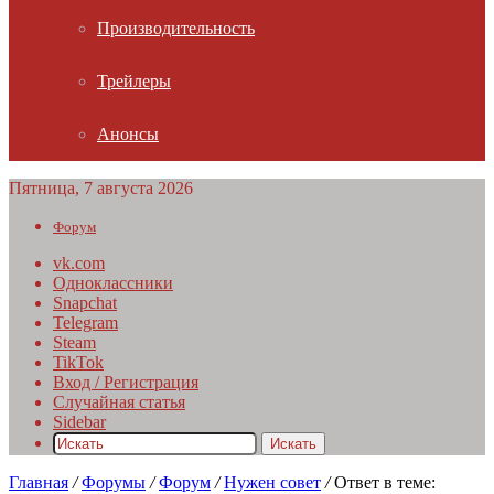
Производительность
Трейлеры
Анонсы
Пятница, 7 августа 2026
Форум
vk.com
Одноклассники
Snapchat
Telegram
Steam
TikTok
Вход / Регистрация
Случайная статья
Sidebar
Искать
Главная
/
Форумы
/
Форум
/
Нужен совет
/
Ответ в теме: