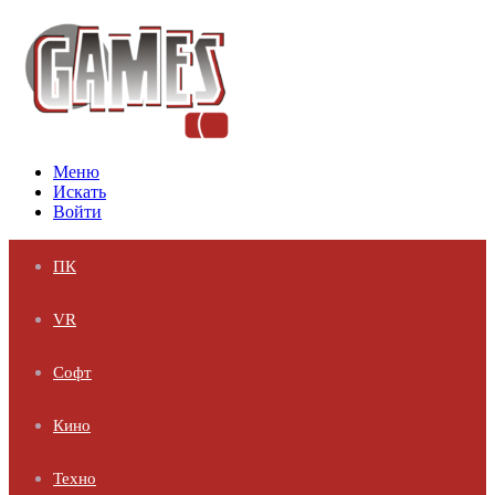
Меню
Искать
Войти
ПК
VR
Софт
Кино
Техно