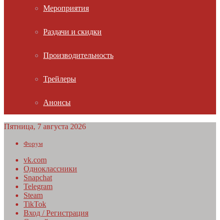
Мероприятия
Раздачи и скидки
Производительность
Трейлеры
Анонсы
Пятница, 7 августа 2026
Форум
vk.com
Одноклассники
Snapchat
Telegram
Steam
TikTok
Вход / Регистрация