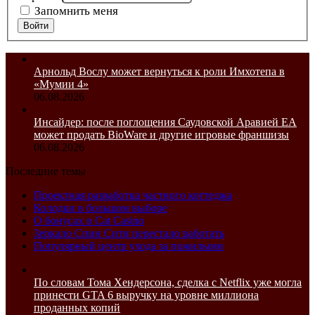
Запомнить меня
Войти
Арнольд Вослу может вернуться к роли Имхотепа в
«Мумии 4»
06.08.2026
Инсайдер: после поглощения Саудовской Аравией EA
может продать BioWare и другие игровые франшизы
06.08.2026
Последние темы
Проектная разработка частного коттеджа
Колодки в большом выборе
О бонусах в Cat Casino
Зеркало Спин Сити перестало работать
Популярный центр ухода за пожилыми
По словам Тома Хендерсона, сделка с Netflix уже могла
принести GTA 6 выручку на уровне миллиона
проданных копий