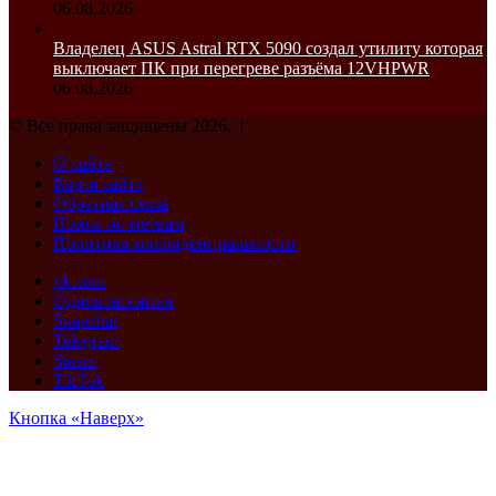
06.08.2026
Владелец ASUS Astral RTX 5090 создал утилиту которая
выключает ПК при перегреве разъёма 12VHPWR
06.08.2026
© Все права защищены 2026, |
О сайте
Карта сайта
Обратная связь
Поиск по меткам
Политика конфиденциальности
vk.com
Одноклассники
Snapchat
Telegram
Steam
TikTok
Кнопка «Наверх»