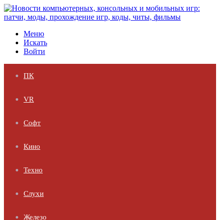
Меню
Искать
Войти
ПК
VR
Софт
Кино
Техно
Слухи
Железо