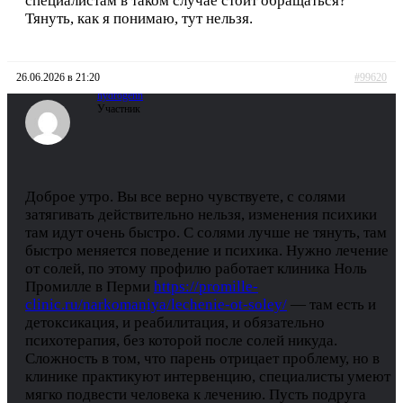
специалистам в таком случае стоит обращаться?
Тянуть, как я понимаю, тут нельзя.
26.06.2026 в 21:20
#99620
hydrogenn
Участник
Доброе утро. Вы все верно чувствуете, с солями
затягивать действительно нельзя, изменения психики
там идут очень быстро. С солями лучше не тянуть, там
быстро меняется поведение и психика. Нужно лечение
от солей, по этому профилю работает клиника Ноль
Промилле в Перми
https://promille-
clinic.ru/narkomaniya/lechenie-ot-soley/
— там есть и
детоксикация, и реабилитация, и обязательно
психотерапия, без которой после солей никуда.
Сложность в том, что парень отрицает проблему, но в
клинике практикуют интервенцию, специалисты умеют
мягко подвести человека к лечению. Пусть подруга