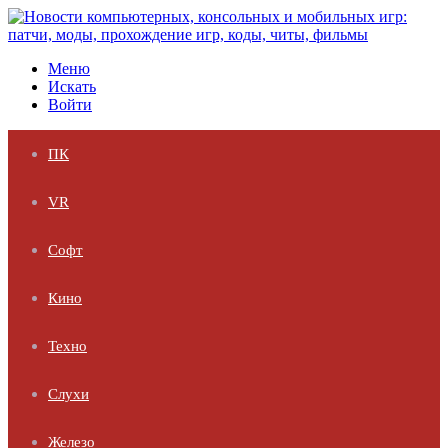
Меню
Искать
Войти
ПК
VR
Софт
Кино
Техно
Слухи
Железо