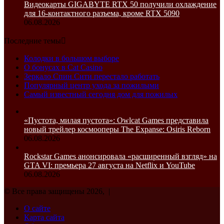
Видеокарты GIGABYTE RTX 50 получили охлаждение
для 16-контактного разъема, кроме RTX 5090
06.08.2026
Последние темы
Колодки в большом выборе
О бонусах в Cat Casino
Зеркало Спин Сити перестало работать
Популярный центр ухода за пожилыми
Самый известный сегодня дом для пожилых
«Пустота, милая пустота»: Owlcat Games представила
новый трейлер космооперы The Expanse: Osiris Reborn
06.08.2026
Rockstar Games анонсировала «расширенный взгляд» на
GTA VI: премьера 27 августа на Netflix и YouTube
06.08.2026
© Все права защищены 2026, |
О сайте
Карта сайта