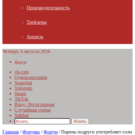
Производительность
Трейлеры
Анонсы
Четверг, 6 августа 2026
Форум
vk.com
Одноклассники
Snapchat
Telegram
Steam
TikTok
Вход / Регистрация
Случайная статья
Sidebar
Искать
Главная
/
Форумы
/
Форум
/
Парень подруги употребляет соли