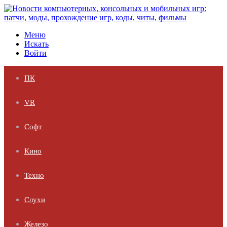
Меню
Искать
Войти
ПК
VR
Софт
Кино
Техно
Слухи
Железо