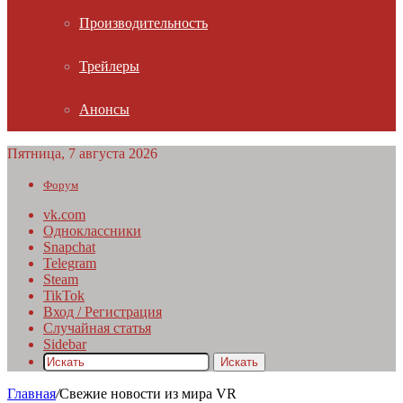
Производительность
Трейлеры
Анонсы
Пятница, 7 августа 2026
Форум
vk.com
Одноклассники
Snapchat
Telegram
Steam
TikTok
Вход / Регистрация
Случайная статья
Sidebar
Искать
Главная
/
Свежие новости из мира VR