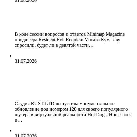
01.08.2026
В Resident Evil Requiem не будет
официального VR-режима
В ходе сессии вопросов и ответов Minimap Magazine
продюсера Resident Evil Requiem Масато Кумазаву
спросили, будет ли в девятой части…
31.07.2026
VR-симулятор Hot Dogs, Horseshoes
и Hand Grenades покидает ранний
доступ и становится версией 1.0
Студия RUST LTD выпустила монументальное
обновление под номером 120 для своего популярного
шутера в виртуальной реальности Hot Dogs, Horseshoes
и…
31.07.2026