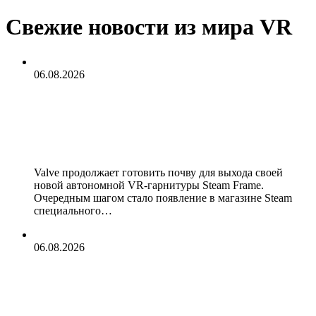
Свежие новости из мира VR
06.08.2026
Valve добавила раздел «Отлично
работает на Steam Frame» в
преддверии запуска VR-гарнитуры
Valve продолжает готовить почву для выхода своей
новой автономной VR-гарнитуры Steam Frame.
Очередным шагом стало появление в магазине Steam
специального…
06.08.2026
Стать героем Fallout или сразиться
на мечах: во что поиграть на VK
Fest в Петербурге