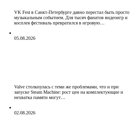
VK Fest в Санкт-Петербурге давно перестал быть просто
музыкальным событием. Для тысяч фанатов видеоигр и
косплея фестиваль превратился в игровую…
05.08.2026
Инсайдер: Valve может продавать
Steam Frame за $1500 — вдвое
дороже PS VR2 и дороже Steam
Machine
Valve столкнулась с теми же проблемами, что и при
запуске Steam Machine: рост цен на комплектующие и
нехватка памяти могут…
02.08.2026
Энтузиаст занимается разработкой