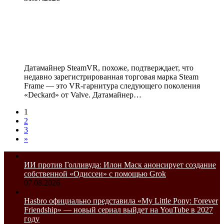
Датамайнеры подтвердили, что
Steam Frame — это новая VR-
гарнитура от Valve
Датамайнер SteamVR, похоже, подтверждает, что
недавно зарегистрированная торговая марка Steam
Frame — это VR-гарнитура следующего поколения
«Deckard» от Valve. Датамайнер…
1
2
3
»
ИИ против Голливуда: Илон Маск анонсирует создание
собственной «Одиссеи» с помощью Grok
07.08.2026
Hasbro официально представила «My Little Pony: Forever
Friendship» — новый сериал выйдет на YouTube в 2027
году