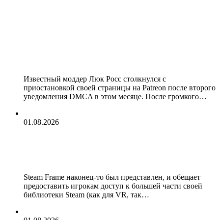
Моддеру Люку Россу пришлось
отключить свой Patreon из-за
DMCA страйка на VR-мод для
Ghostrunner
Известный моддер Люк Росс столкнулся с
приостановкой своей страницы на Patreon после второго
уведомления DMCA в этом месяце. После громкого…
01.08.2026
Valve не работает над новыми VR-
играми
Steam Frame наконец-то был представлен, и обещает
предоставить игрокам доступ к большей части своей
библиотеки Steam (как для VR, так…