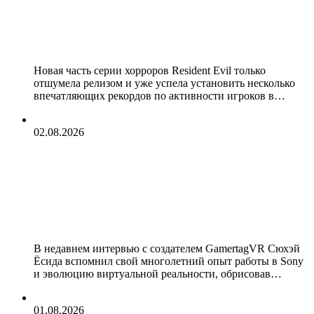
VR-режима для Resident Evil
Requiem и, судя по всему, весьма
успешно
Новая часть серии хорроров Resident Evil только
отшумела релизом и уже успела установить несколько
впечатляющих рекордов по активности игроков в…
02.08.2026
Бывший глава PlayStation Сюхэй
Ёсида поделился своим мнение о
прошлом, настоящем и будущем
виртуальной реальности
В недавнем интервью с создателем GamertagVR Сюхэй
Ёсида вспомнил свой многолетний опыт работы в Sony
и эволюцию виртуальной реальности, обрисовав…
01.08.2026