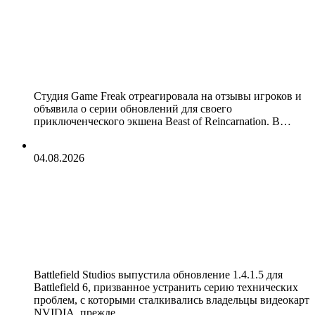
Reincarnation отреагировали на
критику и анонсировали первый
патч, который выйдет в течение
недели
Студия Game Freak отреагировала на отзывы игроков и
объявила о серии обновлений для своего
приключенческого экшена Beast of Reincarnation. В…
04.08.2026
Battlefield 6 получила патч против
сбоев на RTX 50 — неожиданным
виновником оказались насадки на
оружие
Battlefield Studios выпустила обновление 1.4.1.5 для
Battlefield 6, призванное устранить серию технических
проблем, с которыми сталкивались владельцы видеокарт
NVIDIA, прежде…