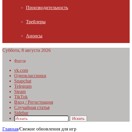
Производительность
Трейлеры
Анонсы
Суббота, 8 августа 2026
Форум
vk.com
Одноклассники
Snapchat
Telegram
Steam
TikTok
Вход / Регистрация
Случайная статья
Sidebar
Искать
Главная
/
Свежие обновления для игр