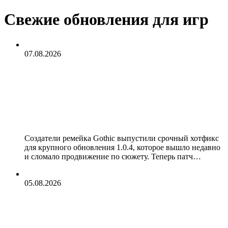
Свежие обновления для игр
07.08.2026
Ремейк Gothic получил важный
хотфикс для обновления 1.0.4,
исправляющий сюжетный баг с
Мильтеном
Создатели ремейка Gothic выпустили срочный хотфикс
для крупного обновления 1.0.4, которое вышло недавно
и сломало продвижение по сюжету. Теперь патч…
05.08.2026
Обновление Xenoblade Chronicles 2
для Switch 2 исправило главные