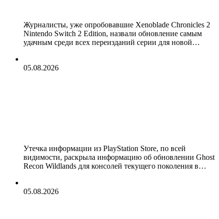
проблемы оригинала
Журналисты, уже опробовавшие Xenoblade Chronicles 2
Nintendo Switch 2 Edition, назвали обновление самым
удачным среди всех переизданий серии для новой…
05.08.2026
Ghost Recon Wildlands получит
сюжетное DLC вместе с
улучшениями для PS5 и Xbox Series
уже 6 августа
Утечка информации из PlayStation Store, по всей
видимости, раскрыла информацию об обновлении Ghost
Recon Wildlands для консолей текущего поколения в…
05.08.2026
Разработчики Beast of