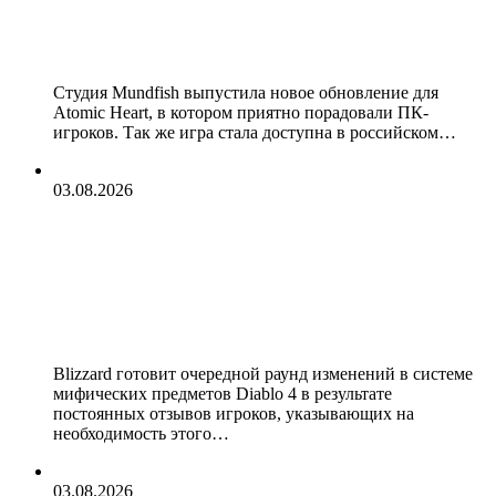
Mundfish удалила защиту Denuvo из
Atomic Heart
Студия Mundfish выпустила новое обновление для
Atomic Heart, в котором приятно порадовали ПК-
игроков. Так же игра стала доступна в российском…
03.08.2026
В Diablo 4 планируются
дальнейшие изменения для
мифических предметов на основе
отзывов пользователей
Blizzard готовит очередной раунд изменений в системе
мифических предметов Diablo 4 в результате
постоянных отзывов игроков, указывающих на
необходимость этого…
03.08.2026