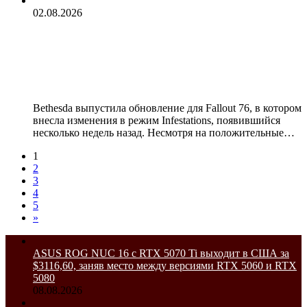
02.08.2026
Bethesda пошла навстречу игрокам
и упростила одно из самых
спорных нововведений Fallout 76
Bethesda выпустила обновление для Fallout 76, в котором
внесла изменения в режим Infestations, появившийся
несколько недель назад. Несмотря на положительные…
1
2
3
4
5
»
ASUS ROG NUC 16 с RTX 5070 Ti выходит в США за
$3116,60, заняв место между версиями RTX 5060 и RTX
5080
08.08.2026