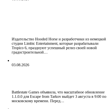
Градостроительная пиратская
стратегия Corsair Cove показала
отличный старт в Steam и вошла в
топ лидеров продаж
Издательство Hooded Horse и разработчики из немецкой
студии Limbic Entertainment, которые разрабатывали
Tropico 6, празднуют успешный релиз своей новой
градостроительной…
03.08.2026
Escape from Tarkov получит первое
сезонное обновление уже сегодня
Battlestate Games объявила, что масштабное обновление
1.1.0.0 для Escape from Tarkov выйдет 3 августа в 9:00 по
московскому времени. Перед…