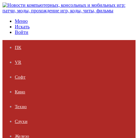
Меню
Искать
Войти
ПК
VR
Софт
Кино
Техно
Слухи
Железо