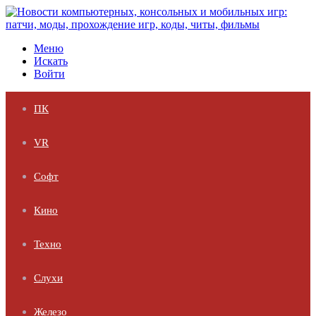
Меню
Искать
Войти
ПК
VR
Софт
Кино
Техно
Слухи
Железо