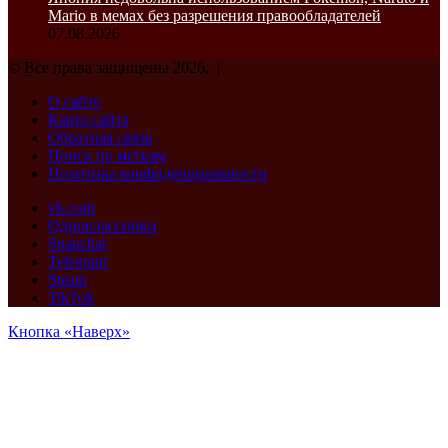
Mario в мемах без разрешения правообладателей
07.08.2026
© Все права защищены 2026, |
О сайте
Карта сайта
Обратная связь
Поиск по меткам
Политика конфиденциальности
vk.com
Одноклассники
Snapchat
Telegram
Steam
TikTok
Кнопка «Наверх»