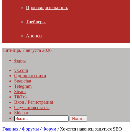
Производительность
Трейлеры
Анонсы
Пятница, 7 августа 2026
Форум
vk.com
Одноклассники
Snapchat
Telegram
Steam
TikTok
Вход / Регистрация
Случайная статья
Sidebar
Искать
Главная
/
Форумы
/
Форум
/
Хочется наконец заняться SEO