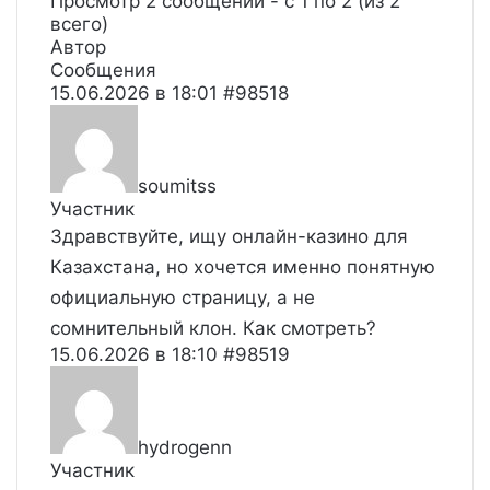
Просмотр 2 сообщений - с 1 по 2 (из 2
всего)
Автор
Сообщения
15.06.2026 в 18:01
#98518
soumitss
Участник
Здравствуйте, ищу онлайн-казино для
Казахстана, но хочется именно понятную
официальную страницу, а не
сомнительный клон. Как смотреть?
15.06.2026 в 18:10
#98519
hydrogenn
Участник